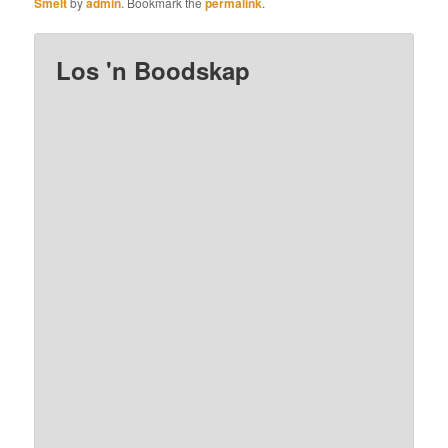
Smelt
by
admin
. Bookmark the
permalink
.
Los 'n Boodskap