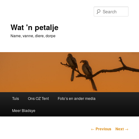
Skip
to
Sear
primary
content
Wat 'n petalje
Name, vanne, diere, dorpe
Main
Tuis
Ons OZ Tent
Foto’s en ander media
menu
Meer Bladsye
Post
←
Previous
Next
→
navigation