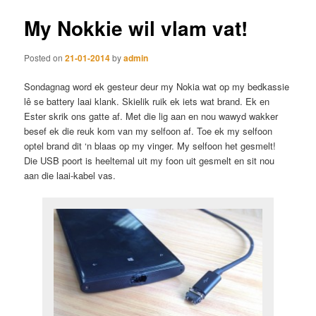
My Nokkie wil vlam vat!
Posted on
21-01-2014
by
admin
Sondagnag word ek gesteur deur my Nokia wat op my bedkassie
lê se battery laai klank. Skielik ruik ek iets wat brand. Ek en
Ester skrik ons gatte af. Met die lig aan en nou wawyd wakker
besef ek die reuk kom van my selfoon af. Toe ek my selfoon
optel brand dit ‘n blaas op my vinger. My selfoon het gesmelt!
Die USB poort is heeltemal uit my foon uit gesmelt en sit nou
aan die laai-kabel vas.