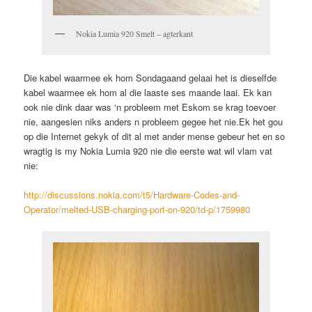
Nokia Lumia 920 Smelt – agterkant
Die kabel waarmee ek hom Sondagaand gelaai het is dieselfde
kabel waarmee ek hom al die laaste ses maande laai. Ek kan
ook nie dink daar was ‘n probleem met Eskom se krag toevoer
nie, aangesien niks anders n probleem gegee het nie.Ek het gou
op die Internet gekyk of dit al met ander mense gebeur het en so
wragtig is my Nokia Lumia 920 nie die eerste wat wil vlam vat
nie:
http://discussions.nokia.com/t5/Hardware-Codes-and-
Operator/melted-USB-charging-port-on-920/td-p/1759980